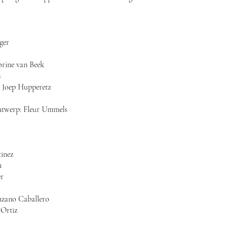
ger
rine van Beek
s
: Joep Hupperetz
ntwerp: Fleur Ummels
tinez
n
er
enzano Caballero
 Ortiz