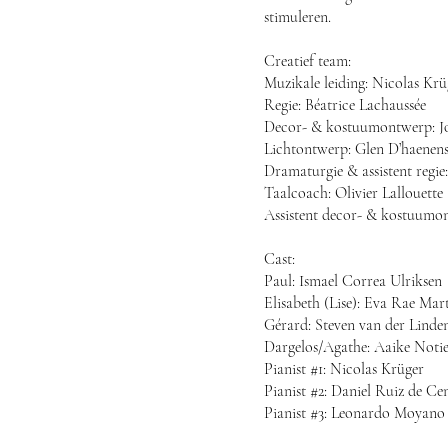
stimuleren.
Creatief team:
Muzikale leiding: Nicolas Krü
Regie: Béatrice Lachaussée
Decor- & kostuumontwerp: Jo
Lichtontwerp: Glen D’haenen
Dramaturgie & assistent regie
Taalcoach: Olivier Lallouette
Assistent decor- & kostuumo
Cast:
Paul: Ismael Correa Ulriksen
Elisabeth (Lise): Eva Rae Mar
Gérard: Steven van der Linde
Dargelos/Agathe: Aaike Noti
Pianist #1: Nicolas Krüger
Pianist #2: Daniel Ruiz de C
Pianist #3: Leonardo Moyano