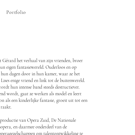
Portfolio
lt Gérard het verhaal van zijn vrienden, broer
 hun eigen fantasiewereld. Ouderloos en op
 hun dagen door in hun kamer, waar ze het
n Lises enige vriend en link tot de buitenwereld.
rdt hun intense band steeds destructiever.
nd wordt, gaat ze werken als model en leert
als een kinderlijke fantasie, groeit uit tot een
 raakt.
coproductie van Opera Zuid, De Nationale
opera, en daarmee onderdeel van de
operagezelschappen om talentontwikkeling te