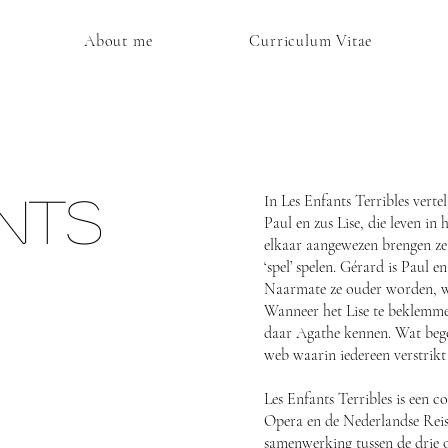
About me
Curriculum Vitae
nts
In Les Enfants Terribles verte
Paul en zus Lise, die leven in
elkaar aangewezen brengen ze
‘spel’ spelen. Gérard is Paul e
Naarmate ze ouder worden, wo
Wanneer het Lise te beklemme
daar Agathe kennen. Wat begon 
web waarin iedereen verstrikt
Les Enfants Terribles is een 
Opera en de Nederlandse Reis
samenwerking tussen de drie 